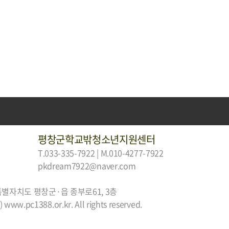
평창군학교밖청소년지원센터
T.033-335-7922 | M.010-4277-7922
pkdream7922@naver.com
특별자치도 평창군·읍 종부로61, 3층
 www.pc1388.or.kr. All rights reserved.