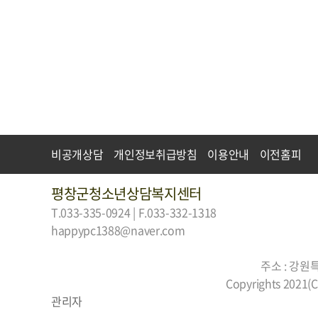
비공개상담
개인정보취급방침
이용안내
이전홈피
평창군청소년상담복지센터
T.033-335-0924 | F.033-332-1318
happypc1388@naver.com
주소 : 강원
Copyrights 2021(C)
관리자