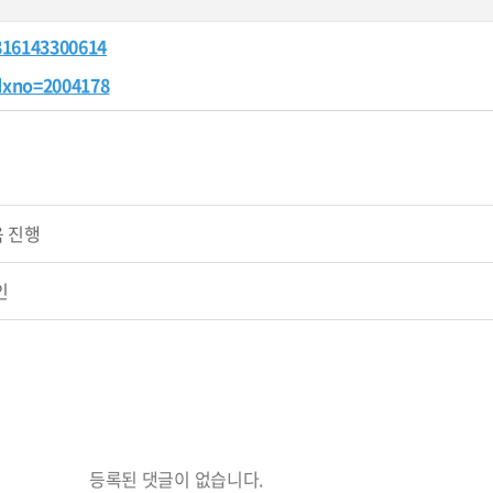
816143300614
dxno=2004178
 진행
인
등록된 댓글이 없습니다.