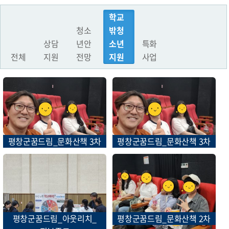
학교
청소
밖청
상담
년안
소년
특화
전체
지원
전망
지원
사업
평창군꿈드림_문화산책 3차
평창군꿈드림_문화산책 3차
평창군꿈드림_아웃리치_
평창군꿈드림_문화산책 2차