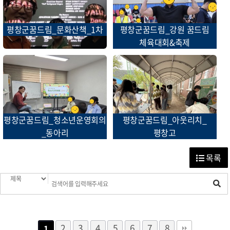
평창군꿈드림_문화산책_1차
평창군꿈드림_강원 꿈드림
체육대회&축제
평창군꿈드림_청소년운영회의
평창군꿈드림_아웃리치_
_동아리
평창고
목록
2
3
4
5
6
7
8
1