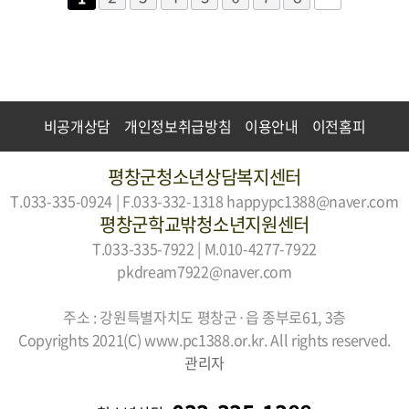
비공개상담
개인정보취급방침
이용안내
이전홈피
평창군청소년상담복지센터
T.033-335-0924 | F.033-332-1318
happypc1388@naver.com
평창군학교밖청소년지원센터
T.033-335-7922 | M.010-4277-7922
pkdream7922@naver.com
주소 : 강원특별자치도 평창군·읍 종부로61, 3층
Copyrights 2021(C) www.pc1388.or.kr. All rights reserved.
관리자