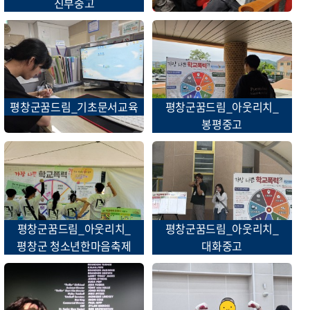
진부중고
평창군꿈드림_기초문서교육
평창군꿈드림_아웃리치_
봉평중고
평창군꿈드림_아웃리치_
평창군꿈드림_아웃리치_
평창군 청소년한마음축제
대화중고