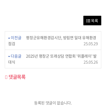
목록
이전글
평창군유해환경감시단, 방림면 일대 유해환경
점검
25.05.29
다음글
2025년 평창군 또래상담 연합회 '위플레이' 발
대식
25.05.26
댓글목록
등록된 댓글이 없습니다.