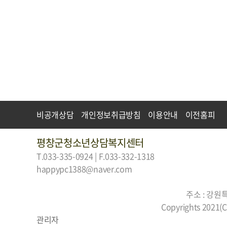
비공개상담
개인정보취급방침
이용안내
이전홈피
평창군청소년상담복지센터
T.033-335-0924 | F.033-332-1318
happypc1388@naver.com
주소 : 강원
Copyrights 2021(C)
관리자