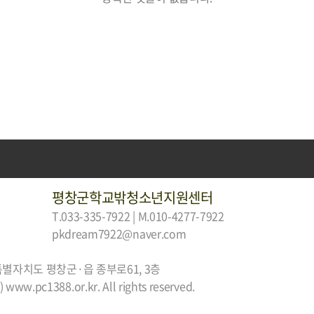
평창군학교밖청소년지원센터
T.033-335-7922 | M.010-4277-7922
pkdream7922@naver.com
특별자치도 평창군·읍 종부로61, 3층
 www.pc1388.or.kr. All rights reserved.