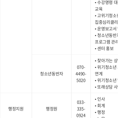
• 수강명령 
교육
• 고위기청소
집중심리클
• 운영보고서
• 청소년동반
프로그램 관
• 센터 홍보
• 찾아가는 
070-
• 위기청소년
청소년동반자
4490-
연계
5020
• 위기청소년
• 또래상담 
• 인사
033-
• 회계
행정지원
행정원
335-
• 행정
0924