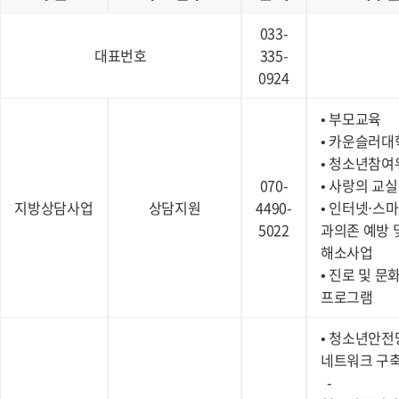
033-
대표번호
335-
0924
• 부모교육
• 카운슬러대
• 청소년참
070-
• 사랑의 교실
지방상담사업
상담지원
4490-
• 인터넷⋅스
5022
과의존 예방 
해소사업
• 진로 및 문
프로그램
• 청소년안전
네트워크 구축
-