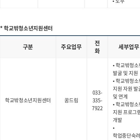
• 노무
* 학교밖청소년지원센터
전
구분
주요업무
세부업무
화
• 학교밖청소
발굴 및 지원
• 학교밖청소
지원 자원 발
033-
및 연계
학교밖청소년지원센터
꿈드림
335-
• 학교밖청소
7922
지원 프로그
개발
•
학업중단숙