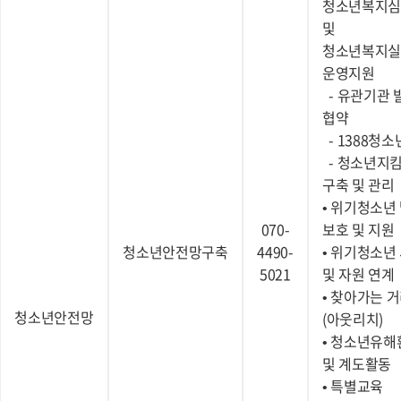
청소년복지
및
청소년복지
운영지원
- 유관기관 
협약
- 1388청
- 청소년지
구축 및 관리
• 위기청소년 
070-
보호 및 지원
청소년안전망구축
4490-
• 위기청소년
5021
및 자원 연계
• 찾아가는 
청소년안전망
(아웃리치)
• 청소년유해
및 계도활동
• 특별교육