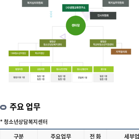
주요 업무
* 청소년상담복지센터
구분
주요업무
전 화
세부