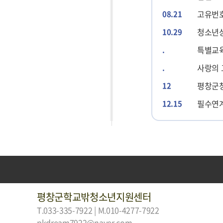
고유번호
08.21
청소년상
10.29
특별교
.
사랑의 
.
평창군
12
필수연계
12.15
평창군학교밖청소년지원센터
T.033-335-7922 | M.010-4277-7922
pkdream7922@naver.com