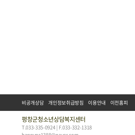
비공개상담
개인정보취급방침
이용안내
이전홈피
평창군청소년상담복지센터
T.033-335-0924 | F.033-332-1318
happypc1388@naver.com