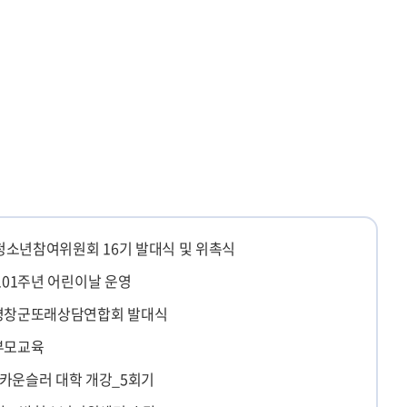
소년참여위원회 16기 발대식 및 위촉식
 101주년 어린이날 운영
 평창군또래상담연합회 발대식
부모교육
 카운슬러 대학 개강_5회기