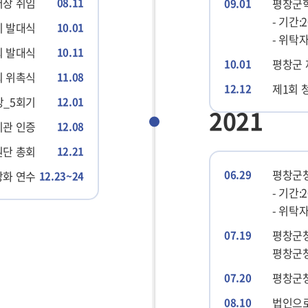
장 취임
08.11
평창군
09.01
- 기간:2
기 발대식
10.01
- 위탁
회 발대식
10.11
평창군 
10.01
 위촉식
11.08
제1회
12.12
강_5회기
12.01
2021
관 인증
12.08
원단 총회
12.21
평창군청
06.29
강화 연수
12.23~24
- 기간:2
- 위탁
평창군청
07.19
평창군
평창군
07.20
법인으로
08.10