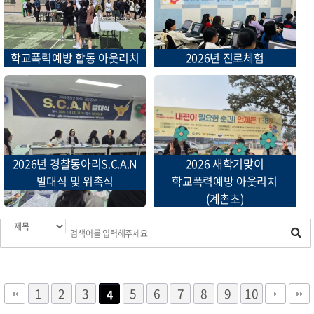
학교폭력예방 합동 아웃리치
2026년 진로체험
2026년 경찰동아리S.C.A.N
2026 새학기맞이
발대식 및 위촉식
학교폭력예방 아웃리치
(계촌초)
1
2
3
5
6
7
8
9
10
4