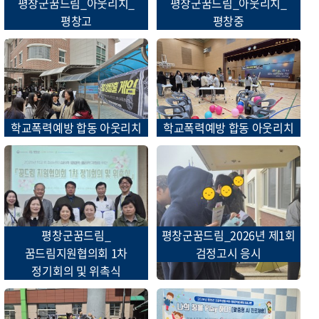
평창군꿈드림_아웃리치_
평창군꿈드림_아웃리치_
평창고
평창중
학교폭력예방 합동 아웃리치
학교폭력예방 합동 아웃리치
평창군꿈드림_
평창군꿈드림_2026년 제1회
꿈드림지원협의회 1차
검정고시 응시
정기회의 및 위촉식