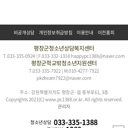
비공개상담
개인정보취급방침
이용안내
이전홈피
평창군청소년상담복지센터
T.033-335-0924 | F.033-332-1318
happypc1388@naver.com
평창군학교밖청소년지원센터
T.033-335-7922 | M.010-4277-7922
pkdream7922@naver.com
주소 : 강원특별자치도 평창군·읍 종부로61, 3층
Copyrights 2021(C) www.pc1388.or.kr. All rights reserved.
관리자
033-335-1388
청소년상담