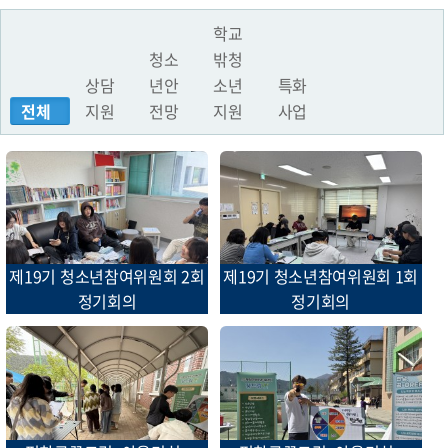
학교
청소
밖청
상담
년안
소년
특화
전체
지원
전망
지원
사업
제19기 청소년참여위원회 2회
제19기 청소년참여위원회 1회
정기회의
정기회의