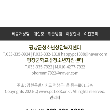
비공개상담
개인정보취급방침
이용안내
이전홈피
평창군청소년상담복지센터
T.033-335-0924 | F.033-332-1318
happypc1388@naver.com
평창군학교밖청소년지원센터
T.033-335-7922 | M.010-4277-7922
pkdream7922@naver.com
주소 : 강원특별자치도 평창군·읍 종부로61, 3층
Copyrights 2021(C) www.pc1388.or.kr. All rights reserved.
관리자