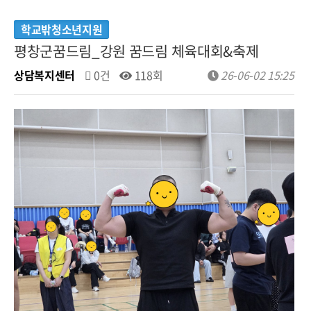
학교밖청소년지원
평창군꿈드림_강원 꿈드림 체육대회&축제
상담복지센터
0건
118회
26-06-02 15:25