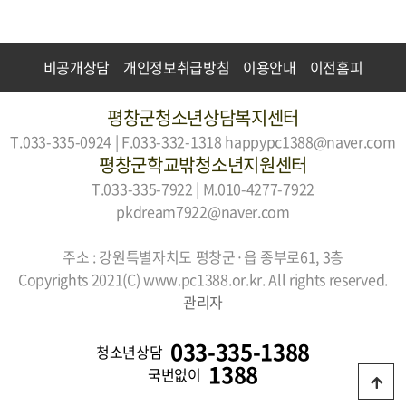
비공개상담
개인정보취급방침
이용안내
이전홈피
평창군청소년상담복지센터
T.033-335-0924 | F.033-332-1318
happypc1388@naver.com
평창군학교밖청소년지원센터
T.033-335-7922 | M.010-4277-7922
pkdream7922@naver.com
주소 : 강원특별자치도 평창군·읍 종부로61, 3층
Copyrights 2021(C) www.pc1388.or.kr. All rights reserved.
관리자
033-335-1388
청소년상담
1388
국번없이